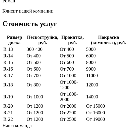
Роман
Клиент нашей компании
Стоимость услуг
Размер
Пескоструйка,
Прокатка,
Покраска
диска
руб.
руб.
(комплект), руб.
R-13
300-400
От 400
5000
R-14
От 400
От 500
6000
R-15
От 500
От 600
8000
R-16
От 600
От 700
9000
R-17
От 700
От 1000
11000
От 1000-
R-18
От 800
12000
1200
От 1800-
R-19
От 1000
14000
2000
R-20
От 1200
От 2000
От 15000
R-21
От 1200
От 2200
От 16000
R-22
От 1200
От 2500
От 19000
Наша команда